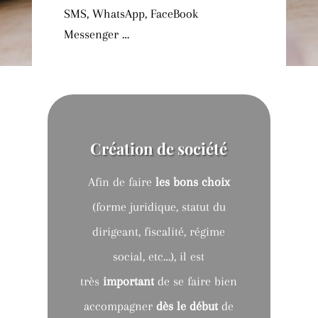
SMS,
WhatsApp
,
FaceBook
Messenger
…
Création de société
Afin de faire
les bons choix
(forme juridique, statut du
dirigeant, fiscalité, régime
social, etc…),
il est
très
important
de se faire bien
accompagner
dès le début
de